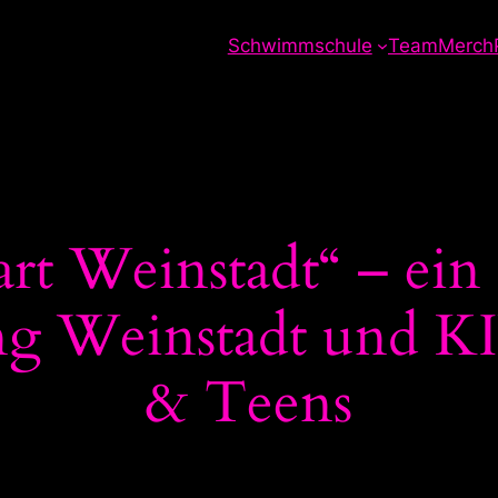
Schwimmschule
Team
Merch
t Weinstadt“ – ein 
ung Weinstadt und 
& Teens