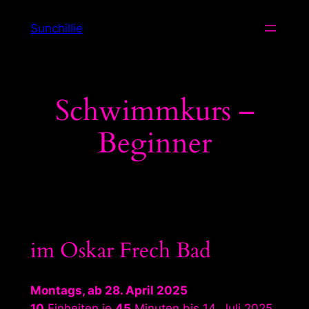
Zum
Sunchillie
Inhalt
springen
Schwimmkurs –
Beginner
im Oskar Frech Bad
Montags, ab 28. April 2025
10
Einheiten je
45
Minuten bis 14. Juli 2025