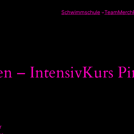
Schwimmschule
Team
Merch
n – IntensivKurs P
r