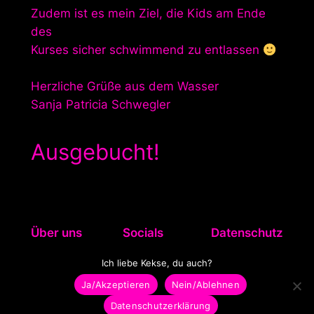
Zudem ist es mein Ziel, die Kids am Ende
des
Kurses sicher schwimmend zu entlassen
Herzliche Grüße aus dem Wasser
Sanja Patricia Schwegler
Ausgebucht!
Über uns
Socials
Datenschutz
Referenzen
Facebook
Impressum
Ich liebe Kekse, du auch?
Instagram
Datenschutz
Ja/Akzeptieren
Nein/Ablehnen
Newsletter
AGB
Datenschutzerklärung